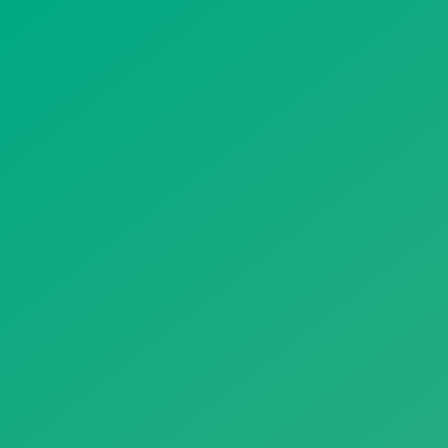
遥想公瑾当年，小乔初嫁了，雄姿英发。
羽扇纶巾，谈笑间，樯橹灰飞烟灭。
故国神游，多情应笑我，早生华发。
人生如梦，一尊还酹江月。